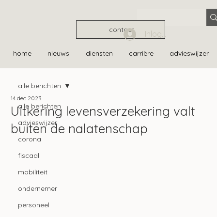
contact
Inloggen
home
nieuws
diensten
carrière
advieswijzer
alle berichten
14 dec 2023
alle berichten
Uitkering levensverzekering valt
advieswijzer
buiten de nalatenschap
corona
fiscaal
mobiliteit
ondernemer
personeel