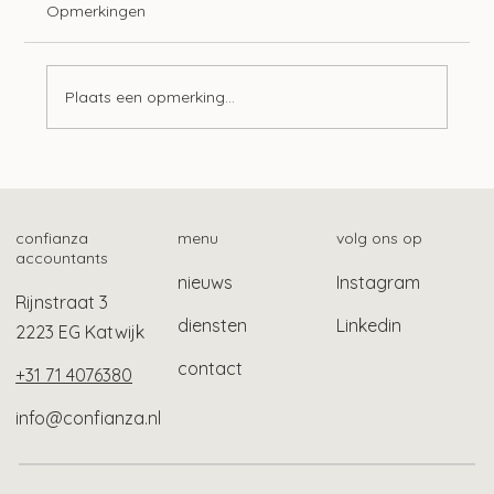
Opmerkingen
Plaats een opmerking...
Zo vind je het fiscale betalingskenmerk
confianza
menu
volg ons op
accountants
nieuws
Instagram
Rijnstraat 3
diensten
Linkedin
2223 EG Katwijk
contact
+31 71 4076380
info@confianza.nl