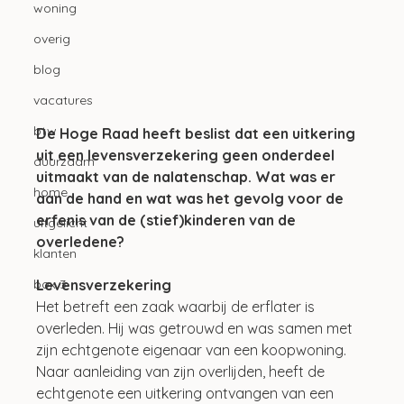
woning
overig
blog
vacatures
btw
De Hoge Raad heeft beslist dat een uitkering 
uit een levensverzekering geen onderdeel 
duurzaam
uitmaakt van de nalatenschap. Wat was er 
home
aan de hand en wat was het gevolg voor de 
erfenis van de (stief)kinderen van de 
uitgelicht
overledene?
klanten
Levensverzekering
box 3
Het betreft een zaak waarbij de erflater is 
overleden. Hij was getrouwd en was samen met 
zijn echtgenote eigenaar van een koopwoning. 
Naar aanleiding van zijn overlijden, heeft de 
echtgenote een uitkering ontvangen van een 