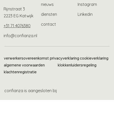
nieuws
Instagram
Rijnstraat 3
diensten
Linkedin
2223 EG Katwijk
contact
+31 71 4076380
info@confianza.nl
verwerkersovereenkomst
privacyverklaring
cookieverklaring
algemene voorwaarden
klokkenluidersregeling
klachtenregistratie
confianza is aangesloten bij