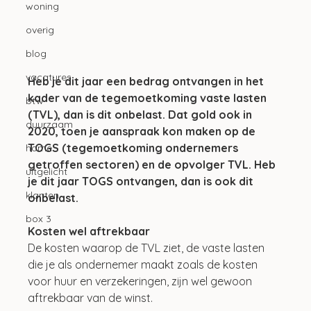
woning
overig
blog
vacatures
Heb je dit jaar een bedrag ontvangen in het 
kader van de tegemoetkoming vaste lasten 
btw
(TVL), dan is dit onbelast. Dat gold ook in 
duurzaam
2020, toen je aanspraak kon maken op de 
TOGS (tegemoetkoming ondernemers 
home
getroffen sectoren) en de opvolger TVL. Heb 
uitgelicht
je dit jaar TOGS ontvangen, dan is ook dit 
klanten
onbelast.
box 3
Kosten wel aftrekbaar
De kosten waarop de TVL ziet, de vaste lasten 
die je als ondernemer maakt zoals de kosten 
voor huur en verzekeringen, zijn wel gewoon 
aftrekbaar van de winst.