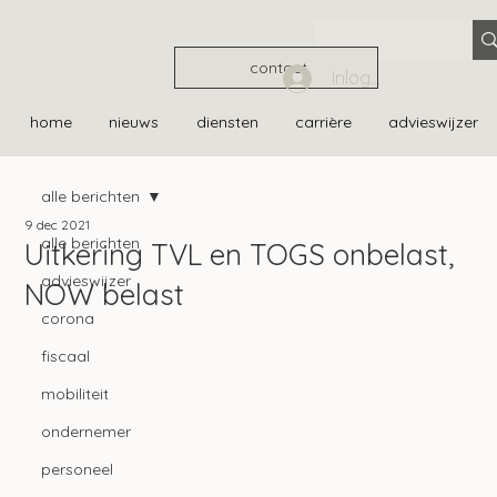
contact
Inloggen
home
nieuws
diensten
carrière
advieswijzer
alle berichten
9 dec 2021
alle berichten
Uitkering TVL en TOGS onbelast,
advieswijzer
NOW belast
corona
fiscaal
mobiliteit
ondernemer
personeel