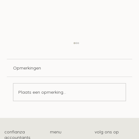
Opmerkingen
Plaats een opmerking...
Zwv-pgb-zorgverleners kunnen ook
zorgbonus aanvragen
confianza
menu
volg ons op
accountants