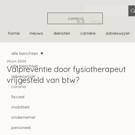
contact
Inloggen
home
nieuws
diensten
carrière
advieswijzer
alle berichten
24 jun 2024
alle berichten
Valpreventie door fysiotherapeut
advieswijzer
vrijgesteld van btw?
corona
fiscaal
mobiliteit
ondernemer
personeel