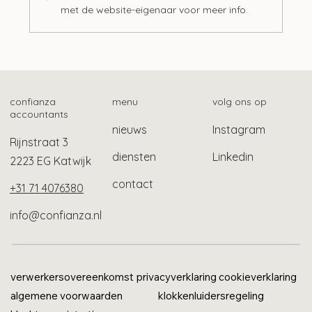
met de website-eigenaar voor meer info.
Btw-vrijstelling maatschappelijk werk en
schuldhulpverlening
confianza
menu
volg ons op
accountants
nieuws
Instagram
Rijnstraat 3
diensten
Linkedin
2223 EG Katwijk
contact
+31 71 4076380
info@confianza.nl
verwerkersovereenkomst
privacyverklaring
cookieverklaring
algemene voorwaarden
klokkenluidersregeling