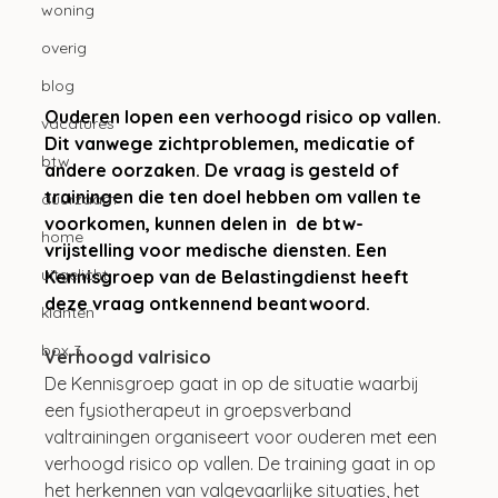
woning
overig
blog
Ouderen lopen een verhoogd risico op vallen. 
vacatures
Dit vanwege zichtproblemen, medicatie of 
btw
andere oorzaken. De vraag is gesteld of 
trainingen die ten doel hebben om vallen te 
duurzaam
voorkomen, kunnen delen in  de btw-
home
vrijstelling voor medische diensten. Een 
uitgelicht
Kennisgroep van de Belastingdienst heeft 
deze vraag ontkennend beantwoord. 
klanten
box 3
Verhoogd valrisico
De Kennisgroep gaat in op de situatie waarbij 
een fysiotherapeut in groepsverband 
valtrainingen organiseert voor ouderen met een 
verhoogd risico op vallen. De training gaat in op 
het herkennen van valgevaarlijke situaties, het 