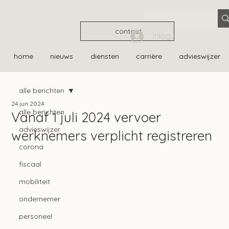
contact
Inloggen
home
nieuws
diensten
carrière
advieswijzer
alle berichten
24 jun 2024
alle berichten
Vanaf 1 juli 2024 vervoer
advieswijzer
werknemers verplicht registreren
corona
fiscaal
mobiliteit
ondernemer
personeel