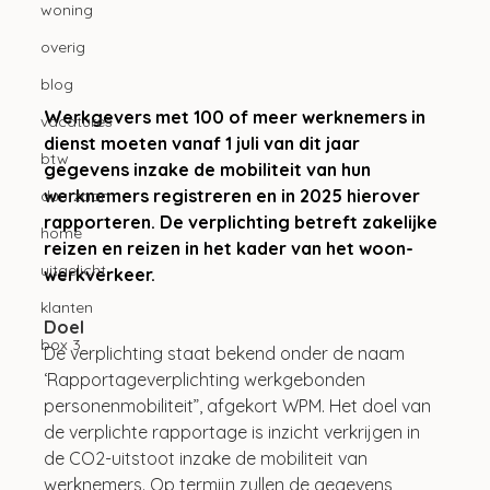
woning
overig
blog
Werkgevers met 100 of meer werknemers in 
vacatures
dienst moeten vanaf 1 juli van dit jaar 
btw
gegevens inzake de mobiliteit van hun 
werknemers registreren en in 2025 hierover 
duurzaam
rapporteren. De verplichting betreft zakelijke 
home
reizen en reizen in het kader van het woon-
uitgelicht
werkverkeer. 
klanten
Doel
box 3
De verplichting staat bekend onder de naam 
‘Rapportageverplichting werkgebonden 
personenmobiliteit”, afgekort WPM. Het doel van 
de verplichte rapportage is inzicht verkrijgen in 
de CO2-uitstoot inzake de mobiliteit van 
werknemers. Op termijn zullen de gegevens 