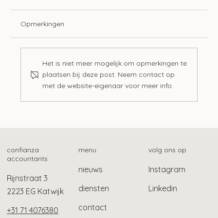
Opmerkingen
Het is niet meer mogelijk om opmerkingen te
plaatsen bij deze post. Neem contact op
met de website-eigenaar voor meer info.
Langere tijdelijke bescherming
gevluchte Oekraïners
confianza
menu
volg ons op
accountants
nieuws
Instagram
Rijnstraat 3
diensten
Linkedin
2223 EG Katwijk
contact
+31 71 4076380