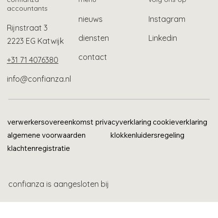
accountants
nieuws
Instagram
Rijnstraat 3
diensten
Linkedin
2223 EG Katwijk
contact
+31 71 4076380
info@confianza.nl
verwerkersovereenkomst
privacyverklaring
cookieverklaring
algemene voorwaarden
klokkenluidersregeling
klachtenregistratie
confianza is aangesloten bij