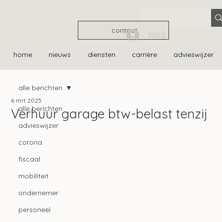
contact
Inloggen
home
nieuws
diensten
carrière
advieswijzer
alle berichten
6 mrt 2025
alle berichten
Verhuur garage btw-belast tenzij
advieswijzer
corona
fiscaal
mobiliteit
ondernemer
personeel