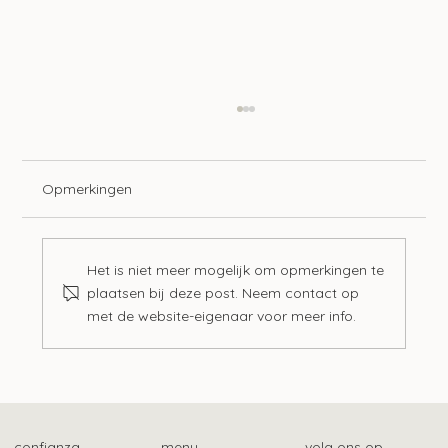
Opmerkingen
Het is niet meer mogelijk om opmerkingen te
plaatsen bij deze post. Neem contact op
met de website-eigenaar voor meer info.
Btw-vrijstelling maatschappelijk werk en
schuldhulpverlening
confianza
menu
volg ons op