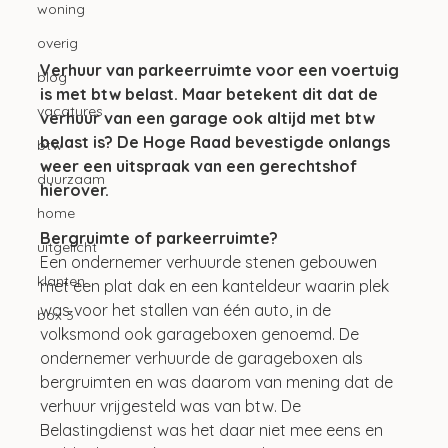
woning
overig
Verhuur van parkeerruimte voor een voertuig 
blog
is met btw belast. Maar betekent dit dat de 
vacatures
verhuur van een garage ook altijd met btw 
belast is? De Hoge Raad bevestigde onlangs 
btw
weer een uitspraak van een gerechtshof 
duurzaam
hierover.
home
Bergruimte of parkeerruimte?
uitgelicht
Een ondernemer verhuurde stenen gebouwen 
klanten
met een plat dak en een kanteldeur waarin plek 
was voor het stallen van één auto, in de 
box 3
volksmond ook garageboxen genoemd. De 
ondernemer verhuurde de garageboxen als 
bergruimten en was daarom van mening dat de 
verhuur vrijgesteld was van btw. De 
Belastingdienst was het daar niet mee eens en 