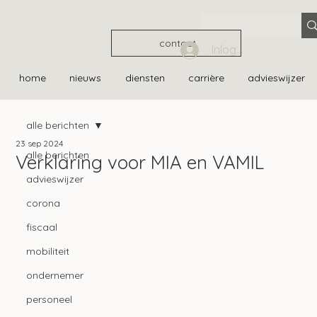
contact
Inloggen
home
nieuws
diensten
carrière
advieswijzer
alle berichten
23 sep 2024
alle berichten
Verklaring voor MIA en VAMIL
advieswijzer
corona
fiscaal
mobiliteit
ondernemer
personeel