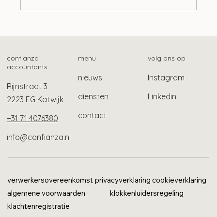
Mogelijk ook gebruikelijk loon bij Stak-
constructie
confianza
menu
volg ons op
accountants
nieuws
Instagram
Rijnstraat 3
diensten
Linkedin
2223 EG Katwijk
contact
+31 71 4076380
info@confianza.nl
verwerkersovereenkomst
privacyverklaring
cookieverklaring
algemene voorwaarden
klokkenluidersregeling
klachtenregistratie