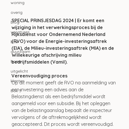
woning
overig
SPECIAL PRINSJESDAG 2024 | Er komt een 
blog
wijziging in het verwerkingsproces bij de 
vacatures
Rijksdienst voor Ondernemend Nederland 
(RVO) voor de Energie-investeringsaftrek 
btw
(EIA), de Milieu-investeringsaftrek (MIA) en de 
duurzaam
Willekeurige afschrijving milieu 
home
bedrijfsmiddelen (Vamil).
uitgelicht
Vereenvoudiging proces
klanten
Op dit moment geeft de RVO na aanmelding van 
een investering een advies aan de 
box 3
Belastingdienst als een bedrijfsmiddel wordt 
aangemeld voor een subsidie. Bij het opleggen 
van de belastingaanslag bepaalt de inspecteur 
vervolgens of de aftrekmogelijkheid wordt 
geaccepteerd. Dit proces wordt vereenvoudigd. 