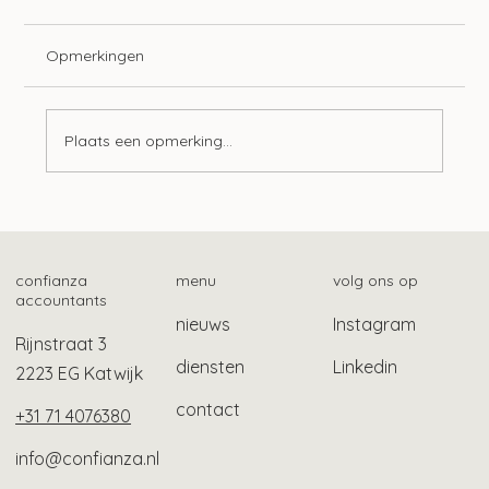
Opmerkingen
Plaats een opmerking...
Hogere korting mrb emissievrije auto’s
confianza
menu
volg ons op
accountants
nieuws
Instagram
Rijnstraat 3
diensten
Linkedin
2223 EG Katwijk
contact
+31 71 4076380
info@confianza.nl