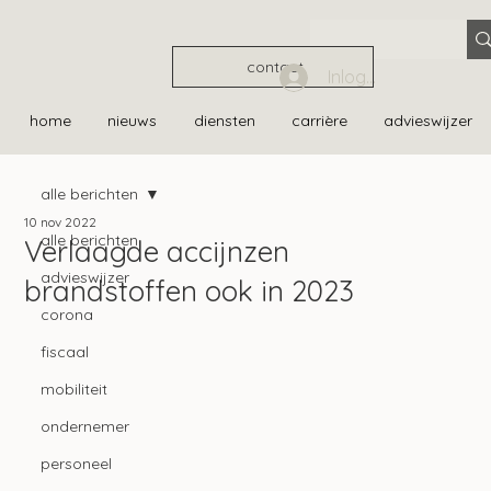
contact
Inloggen
home
nieuws
diensten
carrière
advieswijzer
alle berichten
10 nov 2022
alle berichten
Verlaagde accijnzen
advieswijzer
brandstoffen ook in 2023
corona
fiscaal
mobiliteit
ondernemer
personeel