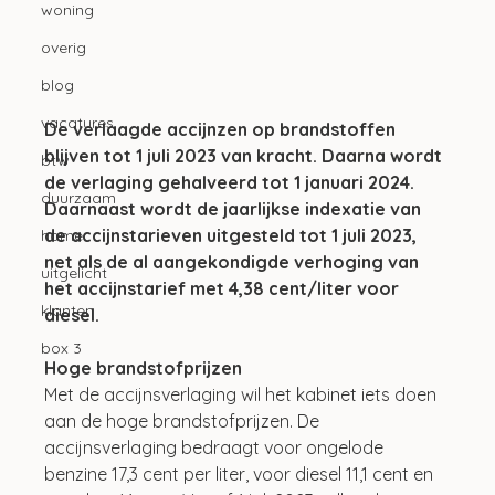
woning
overig
blog
vacatures
De verlaagde accijnzen op brandstoffen 
blijven tot 1 juli 2023 van kracht. Daarna wordt 
btw
de verlaging gehalveerd tot 1 januari 2024. 
duurzaam
Daarnaast wordt de jaarlijkse indexatie van 
de accijnstarieven uitgesteld tot 1 juli 2023, 
home
net als de al aangekondigde verhoging van 
uitgelicht
het accijnstarief met 4,38 cent/liter voor 
klanten
diesel.
box 3
Hoge brandstofprijzen
Met de accijnsverlaging wil het kabinet iets doen 
aan de hoge brandstofprijzen. De 
accijnsverlaging bedraagt voor ongelode 
benzine 17,3 cent per liter, voor diesel 11,1 cent en 