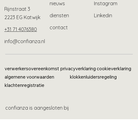
nieuws
Instagram
Rijnstraat 3
diensten
Linkedin
2223 EG Katwijk
contact
+31 71 4076380
info@confianza.nl
verwerkersovereenkomst
privacyverklaring
cookieverklaring
algemene voorwaarden
klokkenluidersregeling
klachtenregistratie
confianza is aangesloten bij