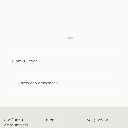
Opmerkingen
Plaats een opmerking...
Langere tijdelijke bescherming
gevluchte Oekraïners
confianza
menu
volg ons op
accountants