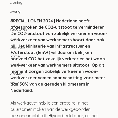
woning
overig
blog
SPECIAL LONEN 2024 | Nederland heeft 
afgesproken de CO2-uitstoot te verminderen. 
vacatures
De CO2-uitstoot van zakelijk verkeer en woon-
btw
werkverkeer van werknemers hoort daar ook 
bij. Het Ministerie van Infrastructuur en 
duurzaam
Waterstaat (IenW) wil daarom bekijken 
home
hoeveel CO2 het zakelijk verkeer en het woon-
werkverkeer van werknemers uitstoot. Op dit 
uitgelicht
moment zorgen zakelijk verkeer en woon-
klanten
werkverkeer samen naar schatting voor meer 
box 3
dan 50% van de gereden kilometers in 
Nederland.
Als werkgever heb je een grote rol in het 
duurzamer maken van de werkgebonden 
personenmobiliteit. Bijvoorbeeld door, als het 