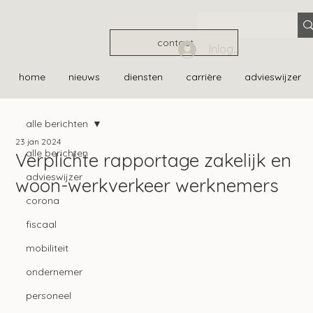
contact
Inloggen
home
nieuws
diensten
carrière
advieswijzer
alle berichten
23 jan 2024
alle berichten
Verplichte rapportage zakelijk en
advieswijzer
woon-werkverkeer werknemers
corona
fiscaal
mobiliteit
ondernemer
personeel