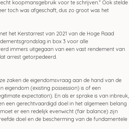
lecht koopmansgebruik voor te schrijven.” Ook stelde
heer toch was afgeschaft, dus zo groot was het 
st met het Kerstarrest van 2021 van de Hoge Raad 
endementsgrondslag in box 3 voor alle 
j werd immers uitgegaan van een vast rendement van 
dat arrest getorpedeerd.
ze zaken de eigendomsvraag aan de hand van de 
n eigendom (existing possession) is of een 
itimate expectation). En als er sprake is van inbreuk,
l) en een gerechtvaardigd doel in het algemeen belang 
 moet er een redelijk evenwicht (fair balance) zijn 
treefde doel en de bescherming van de fundamentele 