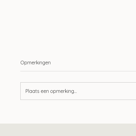
Opmerkingen
Plaats een opmerking...
Verklaring huisarts
Sam
onvoldoende voor aftrek
Bel
bepaalde zorgkosten
hul