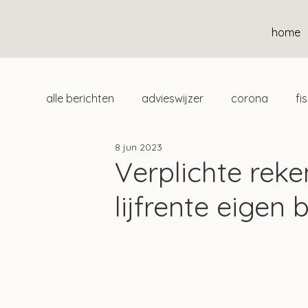
home
alle berichten
advieswijzer
corona
fi
8 jun 2023
duurzaam
home
uitgelicht
klan
Verplichte rek
lijfrente eigen b