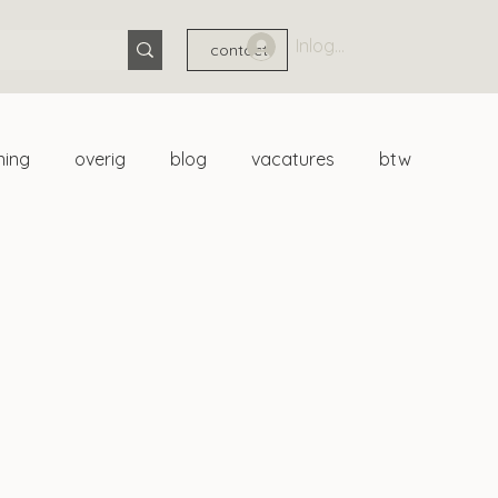
Inloggen
contact
ning
overig
blog
vacatures
btw