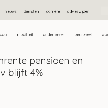
nieuws
diensten
carrière
advieswijzer
scaal
mobiliteit
ondernemer
personeel
wo
ten
box 3
enrente pensioen en
v blijft 4%