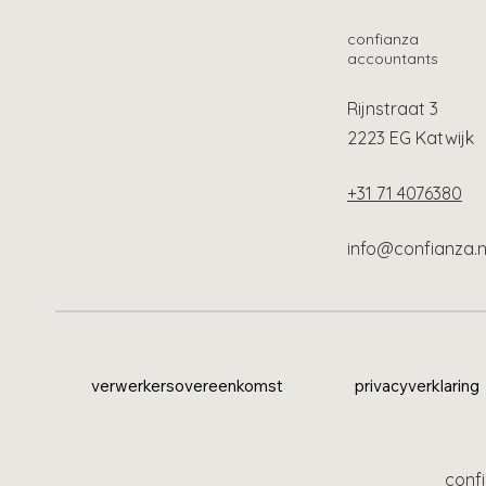
confianza
accountants
Rijnstraat 3
2223 EG Katwijk
+31 71 4076380
info@confianza.n
verwerkersovereenkomst
privacyverklaring
confi