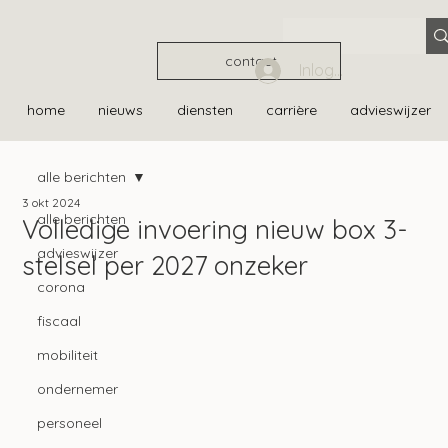
contact
Inloggen
home
nieuws
diensten
carrière
advieswijzer
alle berichten
3 okt 2024
alle berichten
Volledige invoering nieuw box 3-
advieswijzer
stelsel per 2027 onzeker
corona
fiscaal
mobiliteit
ondernemer
personeel