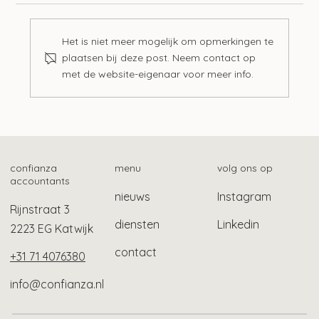
Het is niet meer mogelijk om opmerkingen te
plaatsen bij deze post. Neem contact op
met de website-eigenaar voor meer info.
Zo vind je het fiscale betalingskenmerk
confianza
menu
volg ons op
accountants
nieuws
Instagram
Rijnstraat 3
diensten
Linkedin
2223 EG Katwijk
contact
+31 71 4076380
info@confianza.nl