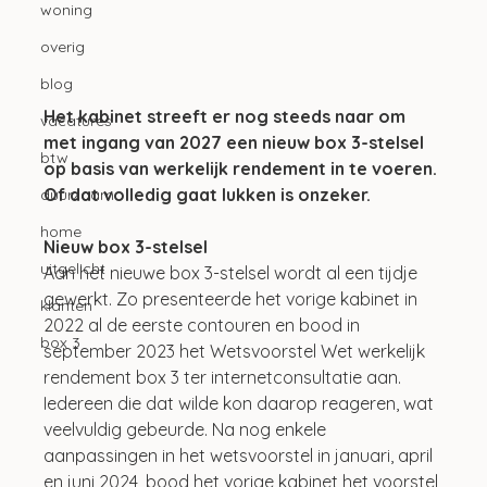
woning
overig
blog
Het kabinet streeft er nog steeds naar om 
vacatures
met ingang van 2027 een nieuw box 3-stelsel 
btw
op basis van werkelijk rendement in te voeren. 
Of dat volledig gaat lukken is onzeker.
duurzaam
home
Nieuw box 3-stelsel
uitgelicht
Aan het nieuwe box 3-stelsel wordt al een tijdje 
gewerkt. Zo presenteerde het vorige kabinet in 
klanten
2022 al de eerste contouren en bood in 
box 3
september 2023 het Wetsvoorstel Wet werkelijk 
rendement box 3 ter internetconsultatie aan. 
Iedereen die dat wilde kon daarop reageren, wat 
veelvuldig gebeurde. Na nog enkele 
aanpassingen in het wetsvoorstel in januari, april 
en juni 2024, bood het vorige kabinet het voorstel 