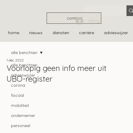
contact
Inloggen
home
nieuws
diensten
carrière
advieswijzer
alle berichten
1 dec 2022
alle berichten
Voorlopig geen info meer uit
advieswijzer
UBO-register
corona
fiscaal
mobiliteit
ondernemer
personeel