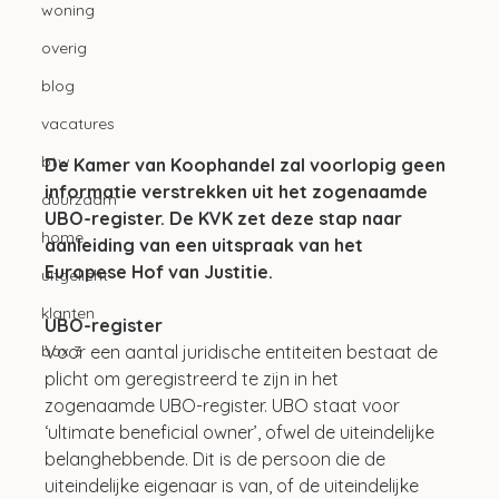
woning
overig
blog
vacatures
btw
De Kamer van Koophandel zal voorlopig geen 
informatie verstrekken uit het zogenaamde 
duurzaam
UBO-register. De KVK zet deze stap naar 
home
aanleiding van een uitspraak van het 
Europese Hof van Justitie.
uitgelicht
klanten
UBO-register
Voor een aantal juridische entiteiten bestaat de 
box 3
plicht om geregistreerd te zijn in het 
zogenaamde UBO-register. UBO staat voor 
‘ultimate beneficial owner’, ofwel de uiteindelijke 
belanghebbende. Dit is de persoon die de 
uiteindelijke eigenaar is van, of de uiteindelijke 