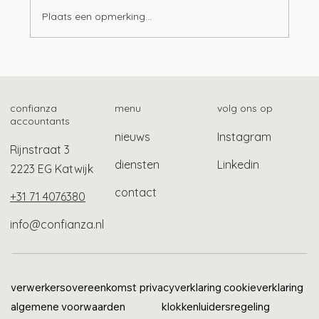
Plaats een opmerking...
Mogelijk ook gebruikelijk loon bij Stak-
constructie
confianza
menu
volg ons op
accountants
nieuws
Instagram
Rijnstraat 3
diensten
Linkedin
2223 EG Katwijk
contact
+31 71 4076380
info@confianza.nl
verwerkersovereenkomst
privacyverklaring
cookieverklaring
algemene voorwaarden
klokkenluidersregeling