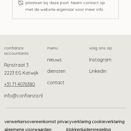
plaatsen bij deze post. Neem contact op
met de website-eigenaar voor meer info.
Samenwerking Belastingdienst en NSR
voor hulp bij schulden
confianza
menu
volg ons op
accountants
nieuws
Instagram
Rijnstraat 3
diensten
Linkedin
2223 EG Katwijk
contact
+31 71 4076380
info@confianza.nl
verwerkersovereenkomst
privacyverklaring
cookieverklaring
algemene voorwaarden
klokkenluidersregeling