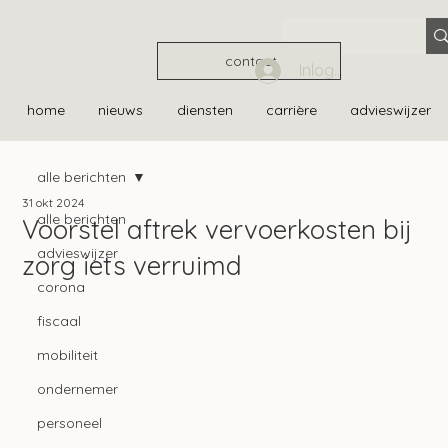
contact
Inloggen
home
nieuws
diensten
carrière
advieswijzer
alle berichten
31 okt 2024
alle berichten
Voorstel aftrek vervoerkosten bij
advieswijzer
zorg iets verruimd
corona
fiscaal
mobiliteit
ondernemer
personeel