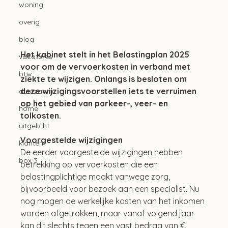
woning
overig
blog
Het kabinet stelt in het Belastingplan 2025 
vacatures
voor om de vervoerkosten in verband met 
btw
ziekte te wijzigen. Onlangs is besloten om 
deze wijzigingsvoorstellen iets te verruimen 
duurzaam
op het gebied van parkeer-, veer- en 
home
tolkosten.
uitgelicht
Voorgestelde wijzigingen
klanten
De eerder voorgestelde wijzigingen hebben 
box 3
betrekking op vervoerkosten die een 
belastingplichtige maakt vanwege zorg, 
bijvoorbeeld voor bezoek aan een specialist. Nu 
nog mogen de werkelijke kosten van het inkomen 
worden afgetrokken, maar vanaf volgend jaar 
kan dit slechts tegen een vast bedrag van € 