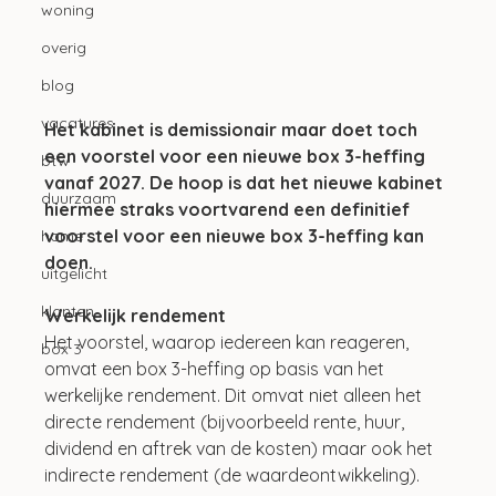
woning
overig
blog
vacatures
Het kabinet is demissionair maar doet toch 
een voorstel voor een nieuwe box 3-heffing 
btw
vanaf 2027. De hoop is dat het nieuwe kabinet 
duurzaam
hiermee straks voortvarend een definitief 
voorstel voor een nieuwe box 3-heffing kan 
home
doen.
uitgelicht
klanten
Werkelijk rendement
Het voorstel, waarop iedereen kan reageren, 
box 3
omvat een box 3-heffing op basis van het 
werkelijke rendement. Dit omvat niet alleen het 
directe rendement (bijvoorbeeld rente, huur, 
dividend en aftrek van de kosten) maar ook het 
indirecte rendement (de waardeontwikkeling).