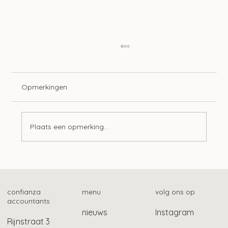
Opmerkingen
Plaats een opmerking...
Zo vind je het fiscale betalingskenmerk
confianza
menu
volg ons op
accountants
nieuws
Instagram
Rijnstraat 3