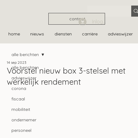
contact
Inloggen
home
nieuws
diensten
carrière
advieswijzer
alle berichten
14 sep 2023
alle berichten
Voorstel nieuw box 3-stelsel met
advieswijzer
werkelijk rendement
corona
fiscaal
mobiliteit
ondernemer
personeel