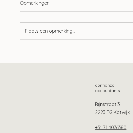
Opmerkingen
Plaats een opmerking...
Handreiking
Zwv
‘Betalingsregeling i.v.m.
kun
corona’
aan
confianza
accountants
Rijnstraat 3
2223 EG Katwijk
+31 71 4076380