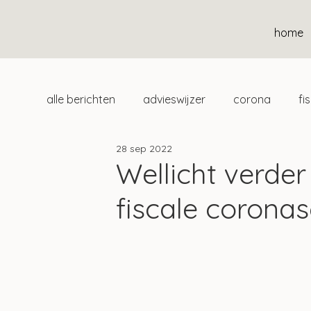
home
alle berichten
advieswijzer
corona
fi
28 sep 2022
duurzaam
home
uitgelicht
klan
Wellicht verder
fiscale corona