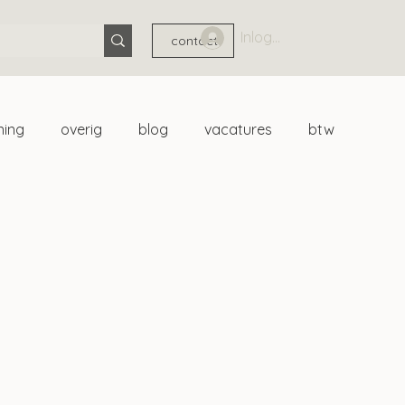
Inloggen
contact
ning
overig
blog
vacatures
btw