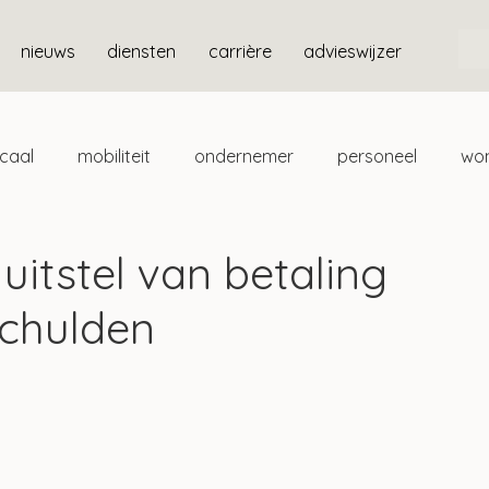
nieuws
diensten
carrière
advieswijzer
scaal
mobiliteit
ondernemer
personeel
wo
ten
box 3
 uitstel van betaling
schulden