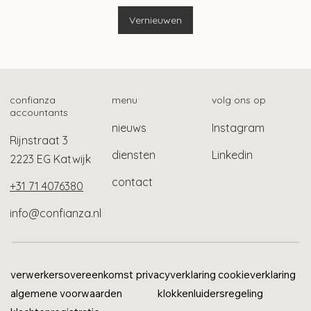
gevluchte Oekraïners
Vernieuwen
confianza
menu
volg ons op
accountants
nieuws
Instagram
Rijnstraat 3
diensten
Linkedin
2223 EG Katwijk
contact
+31 71 4076380
info@confianza.nl
verwerkersovereenkomst
privacyverklaring
cookieverklaring
algemene voorwaarden
klokkenluidersregeling