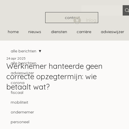
contact
Inloggen
home
nieuws
diensten
carrière
advieswijzer
alle berichten
24 apr 2025
alle berichten
Werknemer hanteerde geen
advieswijzer
correcte opzegtermijn: wie
corona
betaalt wat?
fiscaal
mobiliteit
ondernemer
personeel