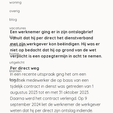
woning
overig
blog
vacatures
Een werknemer ging er in zijn ontslagbrief 
btw
vanuit dat hij per direct het dienstverband 
met zijn werkgever kon beëindigen. Hij was er 
duurzaam
niet op bedacht dat hij op grond van de wet 
home
verplicht is een opzegtermijn in acht te nemen.
uitgelicht
Per direct weg
klanten
In een recente uitspraak ging het om een 
box 3
logistiek medewerker die op basis van een 
tijdelijk contract in dienst was getreden van 1 
augustus 2023 tot en met 31 oktober 2023. 
Daarna werd het contract verlengd. Op 9 
september 2024 liet de werknemer de werkgever 
weten dat hij per direct zijn ontslag indiende. 