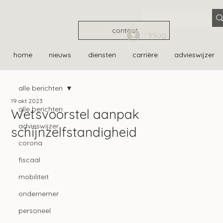
contact
Inloggen
home
nieuws
diensten
carrière
advieswijzer
alle berichten
19 okt 2023
alle berichten
Wetsvoorstel aanpak
advieswijzer
schijnzelfstandigheid
corona
fiscaal
mobiliteit
ondernemer
personeel