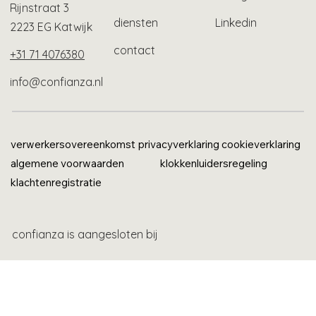
Rijnstraat 3
diensten
Linkedin
2223 EG Katwijk
contact
+31 71 4076380
info@confianza.nl
verwerkersovereenkomst
privacyverklaring
cookieverklaring
algemene voorwaarden
klokkenluidersregeling
klachtenregistratie
confianza is aangesloten bij