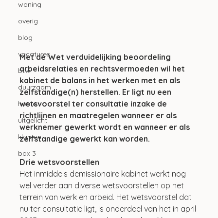
woning
overig
blog
vacatures
Met de Wet verduidelijking beoordeling 
arbeidsrelaties en rechtsvermoeden wil het 
btw
kabinet de balans in het werken met en als 
duurzaam
zelfstandige(n) herstellen. Er ligt nu een 
wetsvoorstel ter consultatie inzake de 
home
richtlijnen en maatregelen wanneer er als 
uitgelicht
werknemer gewerkt wordt en wanneer er als 
klanten
zelfstandige gewerkt kan worden.
box 3
Drie wetsvoorstellen
Het inmiddels demissionaire kabinet werkt nog 
wel verder aan diverse wetsvoorstellen op het 
terrein van werk en arbeid. Het wetsvoorstel dat 
nu ter consultatie ligt, is onderdeel van het in april 