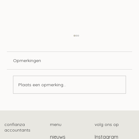
Opmerkingen
Plaats een opmerking...
Mogelijk ook gebruikelijk loon bij Stak-
constructie
confianza
menu
volg ons op
accountants
nieuws
Instagram