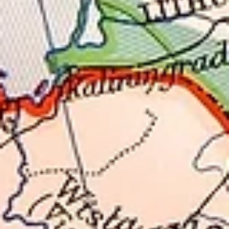
26 sep 2018
Vraag vóór 1 oktober btw uit EU terug
Heb je vorig jaar in de EU btw betaald op zakelijke uitgaven,
vergeet deze dan niet tijdig terug te vragen. Dit kan in beginsel t
1...