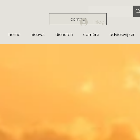
contact
Inloggen
home
nieuws
diensten
carrière
advieswijzer