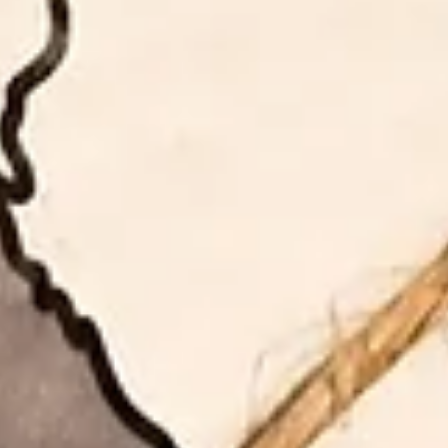
30 jul 2018
Vraag buitenlandse btw terug vóór 1
oktober
Heb je vorig jaar btw betaald in een ander EU-land, dan kan je
deze tot 1 oktober dit jaar terugvragen. Daarna kan je nog wel e
verzoek...