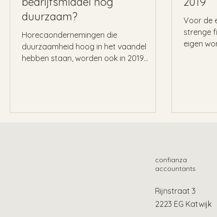
bedrijfsmiddel nog
2019
duurzaam?
Voor de e
strenge f
Horecaondernemingen die
eigen wo
duurzaamheid hoog in het vaandel
aflossings
hebben staan, worden ook in 2019
fiscaal beloond. Dit blijkt uit de nieuwe...
confianza
accountants
Rijnstraat 3
2223 EG Katwijk