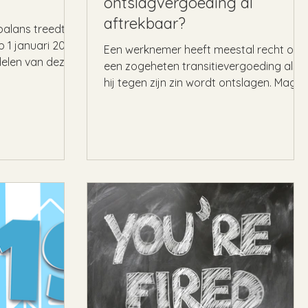
ontslagvergoeding al
aftrekbaar?
balans treedt
p 1 januari 2020
Een werknemer heeft meestal recht op
delen van deze
een zogeheten transitievergoeding als
hij tegen zijn zin wordt ontslagen. Mag je
fiscaal al rekening...