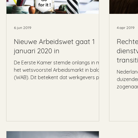
6 jun 2019
4 apr 2019
Nieuwe Arbeidswet gaat 1
Rechte
januari 2020 in
dienst
transi
De Eerste Kamer stemde onlangs in met
het wetsvoorstel Arbeidsmarkt in balans
Nederlan
(WAB). Dit betekent dat werkgevers per
duizende
1 januari 2020 te...
zogenaam
verrichte