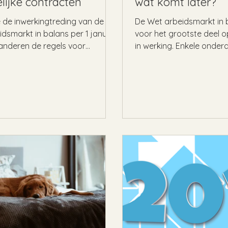
elijke contracten
wat komt later?
de inwerkingtreding van de
De Wet arbeidsmarkt in 
dsmarkt in balans per 1 januari
voor het grootste deel o
anderen de regels voor
in werking. Enkele onder
ende tijdelijke...
wet worden echter...