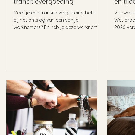
transitievergoeding
en tijd
Moet je een transitievergoeding betalen
Vanwege 
bij het ontslag van een van je
Wet arbei
werknemers? En heb je deze werknemer
2020 ver
in een eerder stadium...
opeenvolg