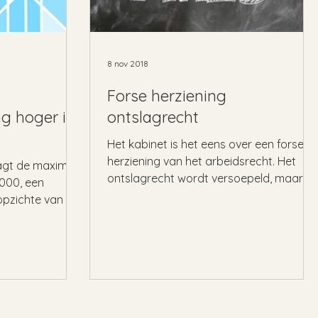
8 nov 2018
Forse herziening
ng hoger in
ontslagrecht
Het kabinet is het eens over een forse
herziening van het arbeidsrecht. Het
aagt de maximale
ontslagrecht wordt versoepeld, maar er
.000, een
komt ook een...
opzichte van dit