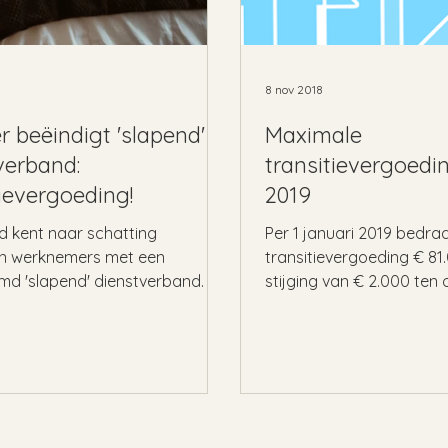
8 nov 2018
r beëindigt 'slapend'
Maximale
verband:
transitievergoedi
tievergoeding!
2019
d kent naar schatting
Per 1 januari 2019 bedr
n werknemers met een
transitievergoeding € 81
d 'slapend' dienstverband. Ze
stijging van € 2.000 ten 
n wegens ziekte al jaren geen...
jaar. Een werknemer...