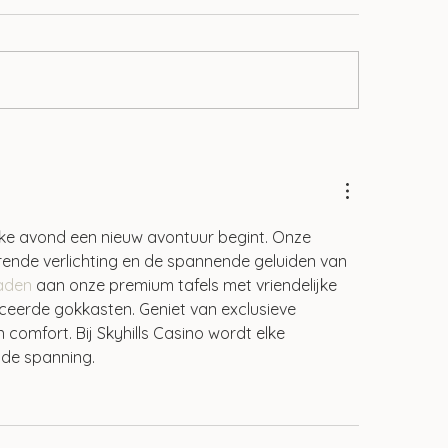
Aof-premie al jar
n ontwikkelingen op het
ied van lonen
lke avond een nieuw avontuur begint. Onze 
rende verlichting en de spannende geluiden van 
oaden
 aan onze premium tafels met vriendelijke 
ceerde gokkasten. Geniet van exclusieve 
 comfort. Bij Skyhills Casino wordt elke 
 de spanning.