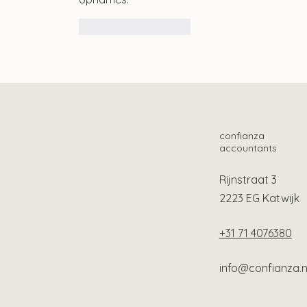
Like
Reageren
confianza
accountants
Rijnstraat 3
2223 EG Katwijk
+31 71 4076380
info@confianza.n