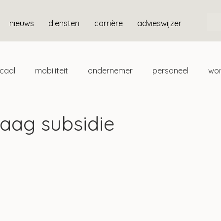
nieuws
diensten
carrière
advieswijzer
scaal
mobiliteit
ondernemer
personeel
wo
ten
box 3
aag subsidie