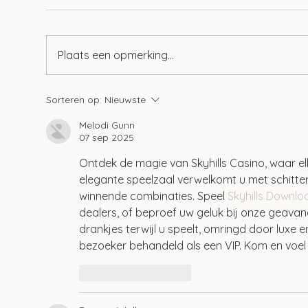
Plaats een opmerking...
Wet tegenbewijsregeling box
Tie
Sorteren op:
Nieuwste
3 aangenomen
geb
Melodi Gunn
07 sep 2025
Ontdek de magie van Skyhills Casino, waar e
elegante speelzaal verwelkomt u met schitte
winnende combinaties. Speel 
Skyhills Downl
dealers, of beproef uw geluk bij onze geavan
drankjes terwijl u speelt, omringd door luxe en
bezoeker behandeld als een VIP. Kom en voel
Like
Reageren