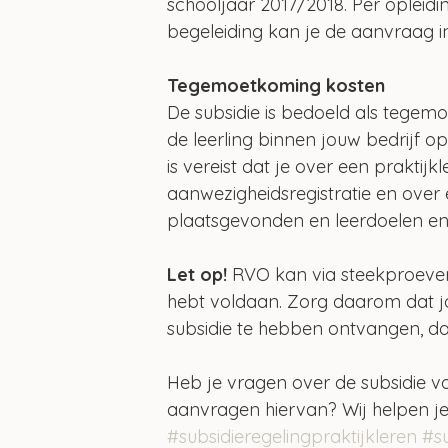
schooljaar 2017/2018. Per opleidi
begeleiding kan je de aanvraag ind
Tegemoetkoming kosten
De subsidie is bedoeld als tegem
de leerling binnen jouw bedrijf op
is vereist dat je over een praktij
aanwezigheidsregistratie en over e
plaatsgevonden en leerdoelen en 
Let op! 
RVO kan via steekproeven
hebt voldaan. Zorg daarom dat jou
subsidie te hebben ontvangen, d
Heb je vragen over de subsidie voo
aanvragen hiervan? Wij helpen je
#subsidieregelingpraktijkleren
#su