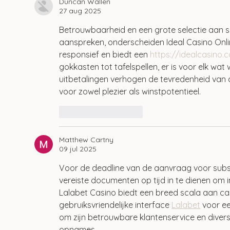
Duncan Wallen
27 aug 2025
Betrouwbaarheid en een grote selectie aan sp
aanspreken, onderscheiden Ideal Casino Online
responsief en biedt een 
https://idealcasino.
gokkasten tot tafelspellen, er is voor elk wat
uitbetalingen verhogen de tevredenheid van d
voor zowel plezier als winstpotentieel.
Like
Reageren
Matthew Cartny
09 jul 2025
Voor de deadline van de aanvraag voor subsidi
vereiste documenten op tijd in te dienen om 
Lalabet Casino biedt een breed scala aan casi
gebruiksvriendelijke interface 
Lalabet
 voor e
om zijn betrouwbare klantenservice en diver
opnames.