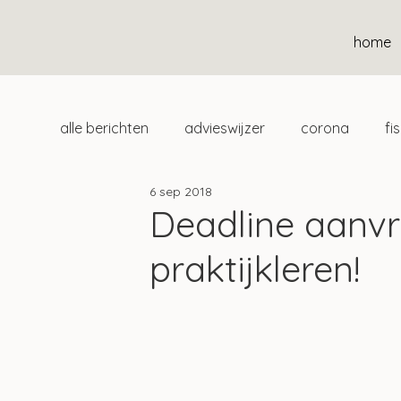
home
alle berichten
advieswijzer
corona
fi
6 sep 2018
duurzaam
home
uitgelicht
klan
Deadline aanvr
praktijkleren!