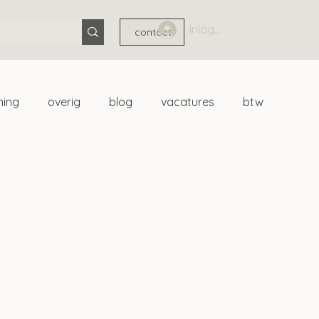
Inloggen
contact
ning
overig
blog
vacatures
btw