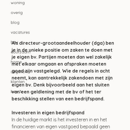
woning
overig
blog
vacatures
btw
Als directeur-grootaandeelhouder (dga) ben 
je in de unieke positie om zaken te doen met 
duurzaam
je eigen bv. Partijen moeten dan wel zakelijk 
home
met elkaar omgaan en afspraken moeten 
goed zijn vastgelegd. Wie de regels in acht 
uitgelicht
neemt, kan aantrekkelijk zakendoen met zijn 
klanten
eigen bv. Denk bijvoorbeeld aan het sluiten 
van een geldlening met de bv of het ter 
box 3
beschikking stellen van een bedrijfspand.
Investeren in eigen bedrijfspand
In de huidige markt is het investeren in en het 
financieren van eigen vastgoed bepaald geen 