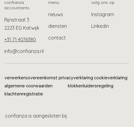
confianza
menu
volg ons op
accountants
nieuws
Instagram
Rijnstraat 3
diensten
Linkedin
2223 EG Katwijk
contact
+31 71 4076380
info@confianza.nl
verwerkersovereenkomst
privacyverklaring
cookieverklaring
algemene voorwaarden
klokkenluidersregeling
klachtenregistratie
confianza is aangesloten bij