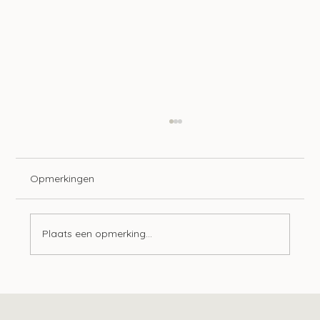
Opmerkingen
Plaats een opmerking...
Tien ontwikkelingen op het gebied van
lonen