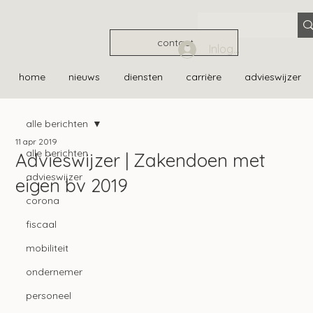
contact
Inloggen
home
nieuws
diensten
carrière
advieswijzer
alle berichten
11 apr 2019
alle berichten
Advieswijzer | Zakendoen met
advieswijzer
eigen bv 2019
corona
fiscaal
mobiliteit
ondernemer
personeel