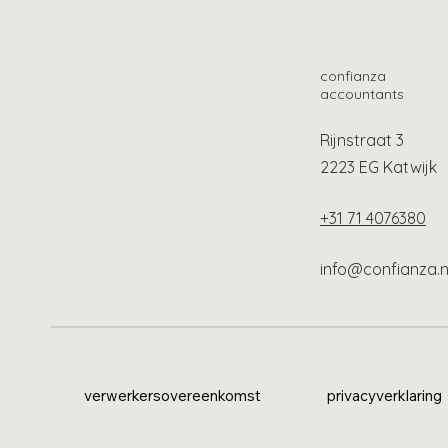
confianza
accountants
Rijnstraat 3
2223 EG Katwijk
+31 71 4076380
info@confianza.n
verwerkersovereenkomst
privacyverklaring