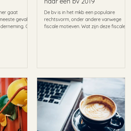
naar een bv 2019
mer gaat
De bv is in het mkb een populaire
 meeste gevallen
rechtsvorm, onder andere vanwege
nderneming. Of
fiscale motieven. Wat zijn deze fiscale
...
motieven? Welke voor- en...