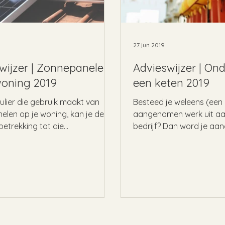
27 jun 2019
wijzer | Zonnepanelen
Advieswijzer | On
woning 2019
een keten 2019
culier die gebruik maakt van
Besteed je weleens (een 
len op je woning, kan je de
aangenomen werk uit aa
etrekking tot die
bedrijf? Dan word je aa
len terugvragen. In deze...
aannemer en kan je aansp