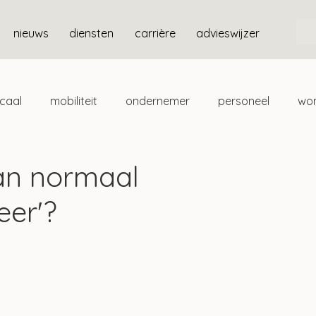
nieuws
diensten
carrière
advieswijzer
scaal
mobiliteit
ondernemer
personeel
wo
ten
box 3
an normaal
er'?