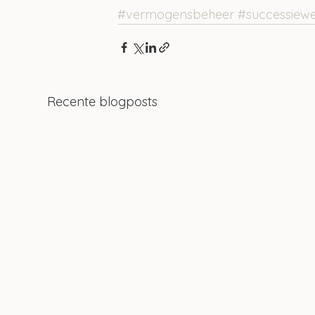
#vermogensbeheer
#successiew
Recente blogposts