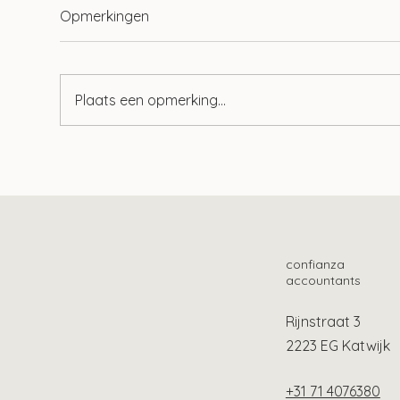
Opmerkingen
Plaats een opmerking...
Wet tegenbewijsregeling box
Tie
3 aangenomen
geb
confianza
accountants
Rijnstraat 3
2223 EG Katwijk
+31 71 4076380