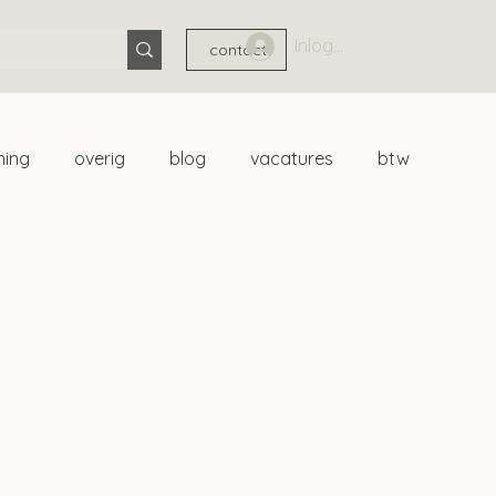
Inloggen
contact
ning
overig
blog
vacatures
btw