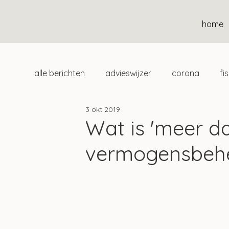
home
alle berichten
advieswijzer
corona
fi
3 okt 2019
duurzaam
home
uitgelicht
klan
Wat is 'meer d
vermogensbehe