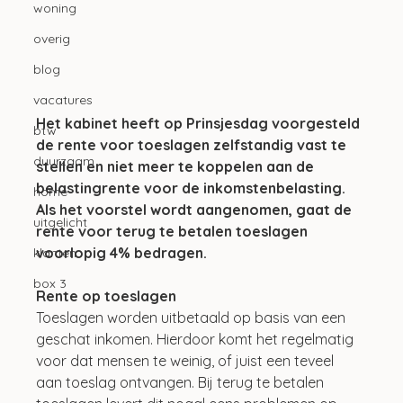
woning
overig
blog
vacatures
Het kabinet heeft op Prinsjesdag voorgesteld 
btw
de rente voor toeslagen zelfstandig vast te 
duurzaam
stellen en niet meer te koppelen aan de 
belastingrente voor de inkomstenbelasting. 
home
Als het voorstel wordt aangenomen, gaat de 
uitgelicht
rente voor terug te betalen toeslagen 
voorlopig 4% bedragen.
klanten
box 3
Rente op toeslagen
Toeslagen worden uitbetaald op basis van een 
geschat inkomen. Hierdoor komt het regelmatig 
voor dat mensen te weinig, of juist een teveel 
aan toeslag ontvangen. Bij terug te betalen 