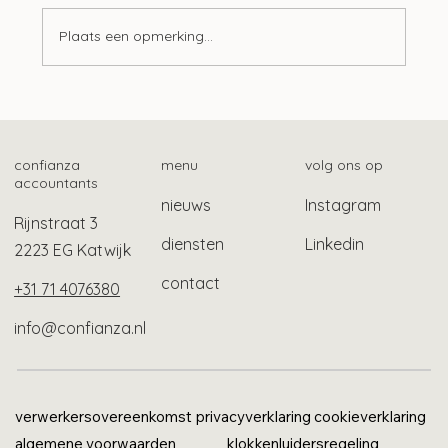
Plaats een opmerking...
Zo vind je het fiscale betalingskenmerk
confianza
menu
volg ons op
accountants
nieuws
Instagram
Rijnstraat 3
diensten
Linkedin
2223 EG Katwijk
contact
+31 71 4076380
info@confianza.nl
verwerkersovereenkomst
privacyverklaring
cookieverklaring
algemene voorwaarden
klokkenluidersregeling