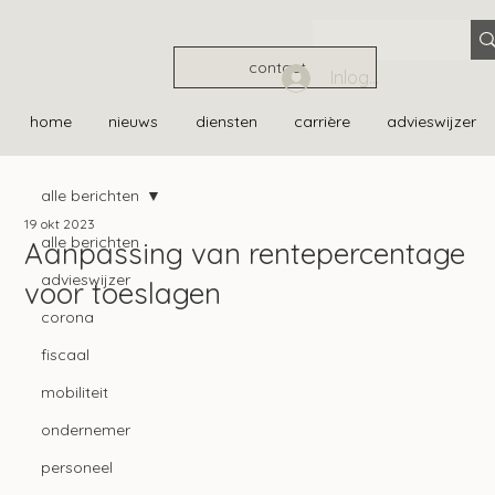
contact
Inloggen
home
nieuws
diensten
carrière
advieswijzer
alle berichten
19 okt 2023
alle berichten
Aanpassing van rentepercentage
advieswijzer
voor toeslagen
corona
fiscaal
mobiliteit
ondernemer
personeel