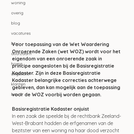
woning
overig
blog
vacatures
btw
Voor toepassing van de Wet Waardering 
Onroerende Zaken (wet WOZ) wordt voor het 
duurzaam
eigendom van een onroerende zaak in 
home
principe aangesloten bij de Basisregistratie 
Kadaster. Zijn in deze Basisregistratie 
uitgelicht
Kadaster belangrijke correcties achterwege 
klanten
gebleven, dan kan mogelijk aan de toepassing 
voor de WOZ voorbij worden gegaan.
box 3
Basisregistratie Kadaster onjuist
In een zaak die speelde bij de rechtbank Zeeland-
West-Brabant hadden de erfgenamen van de 
bezitster van een woning na haar dood verzocht 