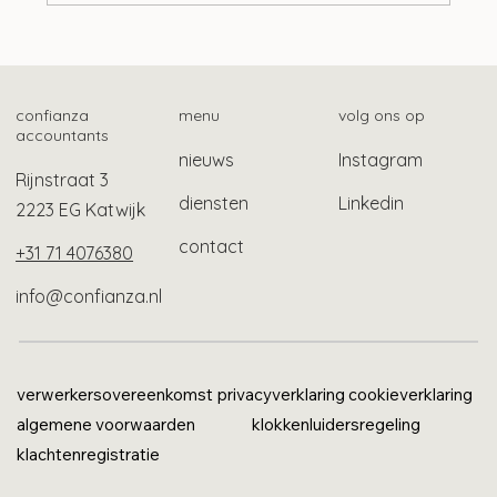
Uitzendregeling: wie mogen wel in jouw
huis wonen?
confianza
menu
volg ons op
accountants
nieuws
Instagram
Rijnstraat 3
diensten
Linkedin
2223 EG Katwijk
contact
+31 71 4076380
info@confianza.nl
verwerkersovereenkomst
privacyverklaring
cookieverklaring
algemene voorwaarden
klokkenluidersregeling
klachtenregistratie