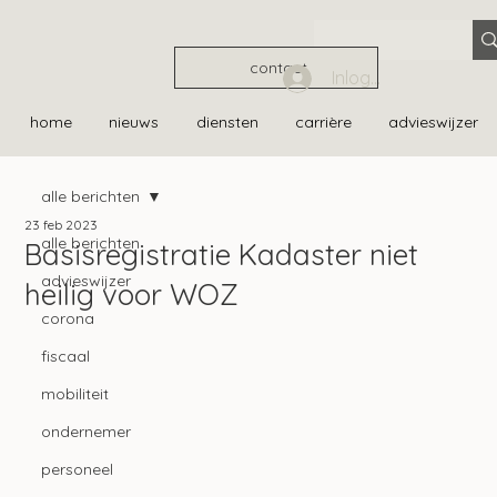
contact
Inloggen
home
nieuws
diensten
carrière
advieswijzer
alle berichten
23 feb 2023
alle berichten
Basisregistratie Kadaster niet
advieswijzer
heilig voor WOZ
corona
fiscaal
mobiliteit
ondernemer
personeel