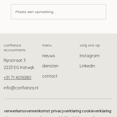
Plaats een opmerking...
Samenwerking Belastingdienst en NSR
voor hulp bij schulden
confianza
menu
volg ons op
accountants
nieuws
Instagram
Rijnstraat 3
diensten
Linkedin
2223 EG Katwijk
contact
+31 71 4076380
info@confianza.nl
verwerkersovereenkomst
privacyverklaring
cookieverklaring