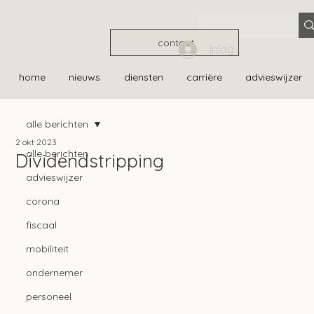
contact
Inloggen
home
nieuws
diensten
carrière
advieswijzer
alle berichten
2 okt 2023
alle berichten
Dividendstripping
advieswijzer
corona
fiscaal
mobiliteit
ondernemer
personeel