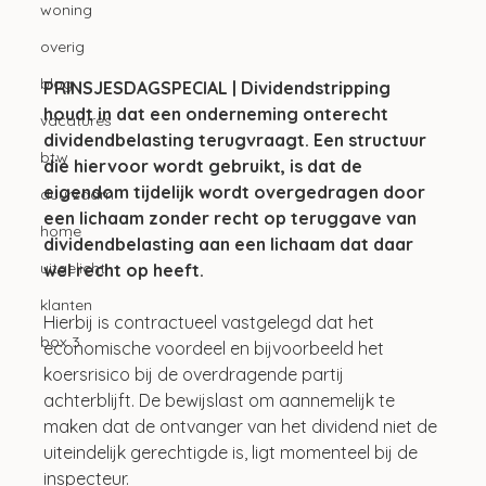
woning
overig
blog
PRINSJESDAGSPECIAL | Dividendstripping 
houdt in dat een onderneming onterecht 
vacatures
dividendbelasting terugvraagt. Een structuur 
btw
die hiervoor wordt gebruikt, is dat de 
eigendom tijdelijk wordt overgedragen door 
duurzaam
een lichaam zonder recht op teruggave van 
home
dividendbelasting aan een lichaam dat daar 
uitgelicht
wel recht op heeft. 
klanten
Hierbij is contractueel vastgelegd dat het 
box 3
economische voordeel en bijvoorbeeld het 
koersrisico bij de overdragende partij 
achterblijft. De bewijslast om aannemelijk te 
maken dat de ontvanger van het dividend niet de 
uiteindelijk gerechtigde is, ligt momenteel bij de 
inspecteur. 