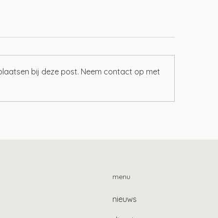
 plaatsen bij deze post. Neem contact op met
zendregeling: wie mogen
Meer duidelijkheid
 in jouw huis wonen?
servicekosten huu
menu
nieuws