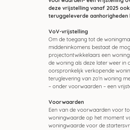
voorwaarden- een vrijstelling o
deze vrijstelling vanaf 2025 ook
teruggeleverde aanhorigheden b
VoV-vrijstelling
Om de toegang tot de woningmark
middeninkomens bestaat de mogel
projectontwikkelaars een woning 
de woning als deze later weer in
oorspronkelijk verkopende woning
teruglevering van zo’n woning m
– onder voorwaarden – een vrijstel
Voorwaarden
Een van de voorwaarden voor toep
woningwaarde op het moment van
woningwaarde voor de startersvri