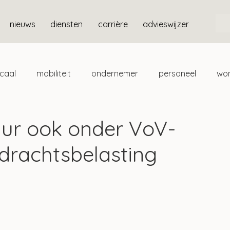
nieuws
diensten
carrière
advieswijzer
scaal
mobiliteit
ondernemer
personeel
wo
ten
box 3
uur ook onder VoV-
erdrachtsbelasting