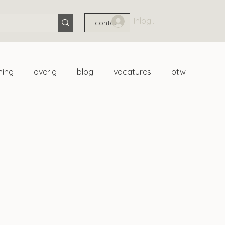
Inloggen
contact
ning
overig
blog
vacatures
btw