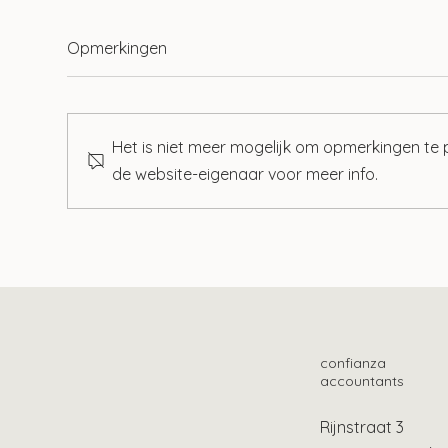
Opmerkingen
Het is niet meer mogelijk om opmerkingen te
de website-eigenaar voor meer info.
Keuze woning bij duurzaam
Uit
gescheiden echtgenoten
wel
bepalend voor renteaftrek
confianza
accountants
Rijnstraat 3