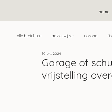
home
alle berichten
advieswijzer
corona
fi
10 okt 2024
duurzaam
home
uitgelicht
klan
Garage of sch
vrijstelling ov