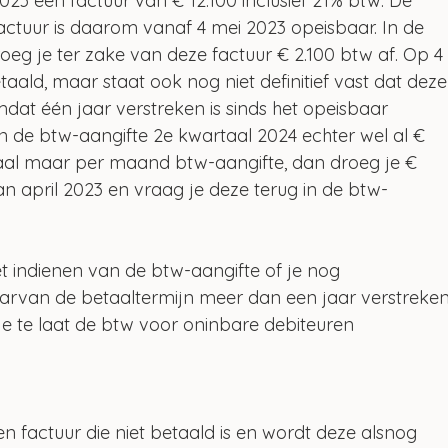
2023 een factuur van € 12.100 inclusief 21% btw. De 
actuur is daarom vanaf 4 mei 2023 opeisbaar. In de 
eg je ter zake van deze factuur € 2.100 btw af. Op 4
taald, maar staat ook nog niet definitief vast dat deze
dat één jaar verstreken is sinds het opeisbaar 
n de btw-aangifte 2e kwartaal 2024 echter wel al € 
rtaal maar per maand btw-aangifte, dan droeg je € 
an april 2023 en vraag je deze terug in de btw-
het indienen van de btw-aangifte of je nog 
rvan de betaaltermijn meer dan een jaar verstreken
je te laat de btw voor oninbare debiteuren 
 factuur die niet betaald is en wordt deze alsnog 