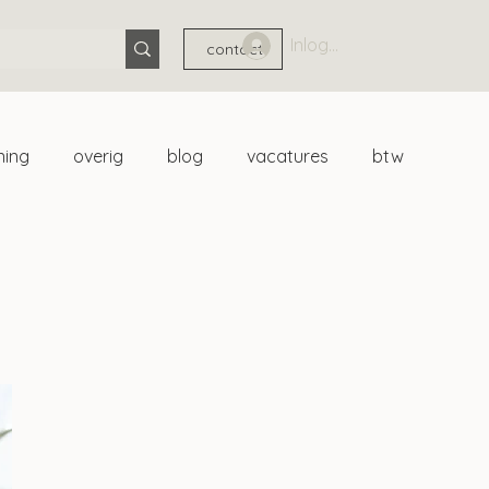
Inloggen
contact
ning
overig
blog
vacatures
btw