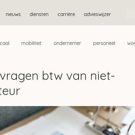
nieuws
diensten
carrière
advieswijzer
scaal
mobiliteit
ondernemer
personeel
wo
ten
box 3
gvragen btw van niet-
teur