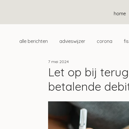
home
alle berichten
advieswijzer
corona
fi
7 mei 2024
duurzaam
home
uitgelicht
klan
Let op bij teru
betalende debi