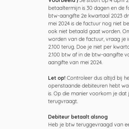
Voorbeeld 
| 
Je stuurt op 4 april 
betaaltermijn is 30 dagen en de f
btw-aangifte 2e kwartaal 2023 dro
mei 2024 is de factuur nog niet be
ook niet betaald gaat worden. Om
worden van de factuur, vraag je i
2.100 terug. Doe je niet per kwa
2.100 btw af in de btw-aangifte v
aangifte van mei 2024.
Let op!
 Controleer dus altijd bij 
openstaande debiteuren hebt waa
is. Op die manier voorkom je dat 
terugvraagt. 
Debiteur betaalt alsnog
Heb je btw teruggevraagd van een