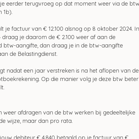
 je eerder terugvroeg op dat moment weer via de bt
 1b).
t je factuur van € 12.100 alsnog op 8 oktober 2024. In
 draag je daarom de € 2.100 weer af aan de 
d btw-aangifte, dan draag je in de btw-aangifte 
an de Belastingdienst.
gt nadat een jaar verstreken is na het aflopen van de
tboekrekening. Op die manier volg je deze btw beter
t. 
n weer afdragen van de btw werken bij gedeeltelijke 
de wijze, maar dan pro rata.
jouw debiteur € 4.840 betaald op je factuur van € 