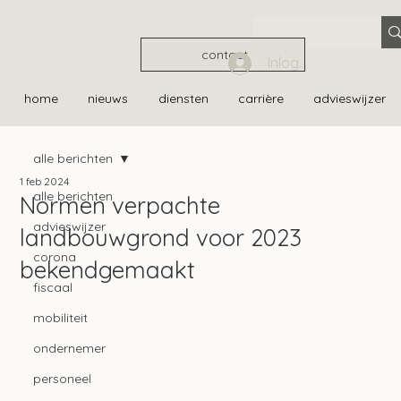
contact
Inloggen
home
nieuws
diensten
carrière
advieswijzer
alle berichten
1 feb 2024
alle berichten
Normen verpachte
advieswijzer
landbouwgrond voor 2023
corona
bekendgemaakt
fiscaal
mobiliteit
ondernemer
personeel