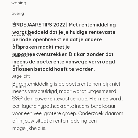
woning
overig
blog
EINDEJAARSTIPS 2022 | Met rentemiddeling 
wordt bedoeld dat je je huidige rentevaste 
vacatures
periode openbreekt en dat je andere 
btw
afspraken maakt met je 
hypotheekverstrekker. Dit kan zonder dat 
duurzaam
ineens de boeterente vanwege vervroegd 
home
aflossen betaald hoeft te worden. 
uitgelicht
Bij rentemiddeling is de boeterente namelijk niet 
klanten
ineens verschuldigd, maar wordt uitgesmeerd 
box 3
over de nieuwe rentevastperiode. Hiermee wordt 
een lagere hypotheekrente ineens bereikbaar 
voor een veel grotere groep. Onderzoek daarom 
of in jouw situatie rentemiddeling een 
mogelijkheid is.