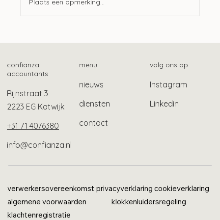
Plaats een opmerking...
Uitzendregeling: wie mogen wel in jouw
huis wonen?
confianza
menu
volg ons op
accountants
nieuws
Instagram
Rijnstraat 3
diensten
Linkedin
2223 EG Katwijk
contact
+31 71 4076380
info@confianza.nl
verwerkersovereenkomst
privacyverklaring
cookieverklaring
algemene voorwaarden
klokkenluidersregeling
klachtenregistratie