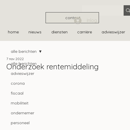
contact
Inloggen
home
nieuws
diensten
carrière
advieswijzer
alle berichten
7 nov 2022
alle berichten
Onderzoek rentemiddeling
advieswijzer
corona
fiscaal
mobiliteit
ondernemer
personeel