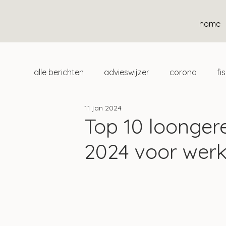
home
alle berichten
advieswijzer
corona
fi
11 jan 2024
duurzaam
home
uitgelicht
klan
Top 10 loonger
2024 voor wer