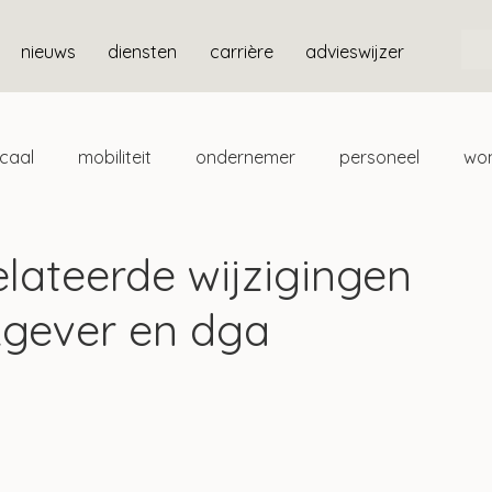
nieuws
diensten
carrière
advieswijzer
scaal
mobiliteit
ondernemer
personeel
wo
ten
box 3
elateerde wijzigingen
kgever en dga