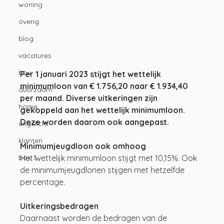
woning
overig
blog
vacatures
btw
Per 1 januari 2023 stijgt het wettelijk 
minimumloon van € 1.756,20 naar € 1.934,40 
duurzaam
per maand. Diverse uitkeringen zijn 
home
gekoppeld aan het wettelijk minimumloon. 
Deze worden daarom ook aangepast.
uitgelicht
klanten
Minimumjeugdloon ook omhoog
Het wettelijk minimumloon stijgt met 10,15%. Ook 
box 3
de minimumjeugdlonen stijgen met hetzelfde 
percentage.
Uitkeringsbedragen
Daarnaast worden de bedragen van de 