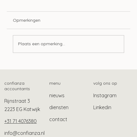
Opmerkingen
Plaats een opmerking...
Langere tijdelijke bescherming
gevluchte Oekraïners
confianza
menu
volg ons op
accountants
nieuws
Instagram
Rijnstraat 3
diensten
Linkedin
2223 EG Katwijk
contact
+31 71 4076380
info@confianza.nl