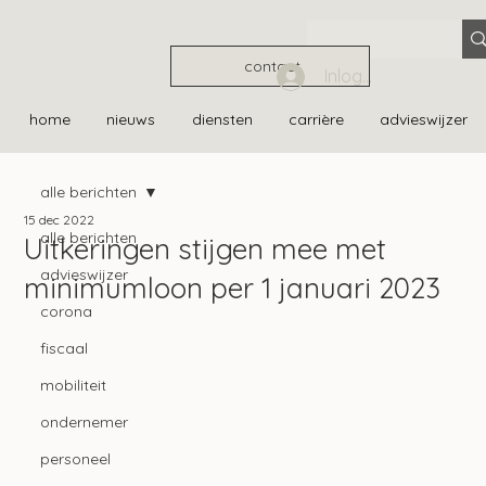
contact
Inloggen
home
nieuws
diensten
carrière
advieswijzer
alle berichten
15 dec 2022
alle berichten
Uitkeringen stijgen mee met
advieswijzer
minimumloon per 1 januari 2023
corona
fiscaal
mobiliteit
ondernemer
personeel