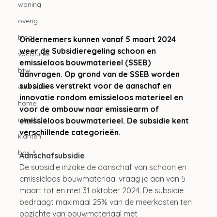
woning
overig
blog
Ondernemers kunnen vanaf 5 maart 2024 
weer de Subsidieregeling schoon en 
vacatures
emissieloos bouwmaterieel (SSEB) 
btw
aanvragen. Op grond van de SSEB worden 
subsidies verstrekt voor de aanschaf en 
duurzaam
innovatie rondom emissieloos materieel en 
home
voor de ombouw naar emissiearm of 
uitgelicht
emissieloos bouwmaterieel. De subsidie kent 
verschillende categorieën. 
klanten
box 3
Aanschafsubsidie
De subsidie inzake de aanschaf van schoon en 
emissieloos bouwmateriaal vraag je aan van 5 
maart tot en met 31 oktober 2024. De subsidie 
bedraagt maximaal 25% van de meerkosten ten 
opzichte van bouwmateriaal met 