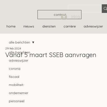
contact
Inloggen
home
nieuws
diensten
carrière
advieswijzer
alle berichten
29 feb 2024
alle berichten
Vanaf 5 maart SSEB aanvragen
advieswijzer
corona
fiscaal
mobiliteit
ondernemer
personeel