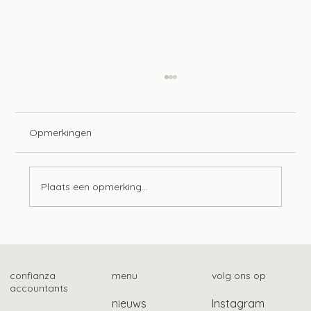
Opmerkingen
Plaats een opmerking...
Mogelijk ook gebruikelijk loon bij Stak-
constructie
confianza
menu
volg ons op
accountants
nieuws
Instagram