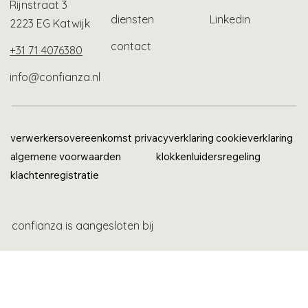
Rijnstraat 3
diensten
Linkedin
2223 EG Katwijk
contact
+31 71 4076380
info@confianza.nl
verwerkersovereenkomst
privacyverklaring
cookieverklaring
algemene voorwaarden
klokkenluidersregeling
klachtenregistratie
confianza is aangesloten bij