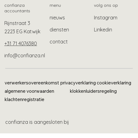
confianza
menu
volg ons op
accountants
nieuws
Instagram
Rijnstraat 3
diensten
Linkedin
2223 EG Katwijk
contact
+31 71 4076380
info@confianza.nl
verwerkersovereenkomst
privacyverklaring
cookieverklaring
algemene voorwaarden
klokkenluidersregeling
klachtenregistratie
confianza is aangesloten bij