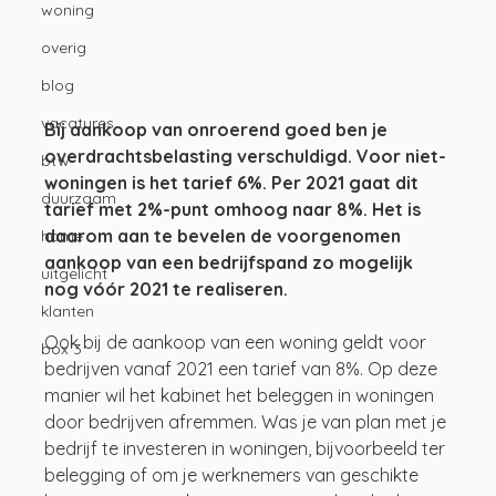
woning
overig
blog
vacatures
Bij aankoop van onroerend goed ben je 
overdrachtsbelasting verschuldigd. Voor niet-
btw
woningen is het tarief 6%. Per 2021 gaat dit 
duurzaam
tarief met 2%-punt omhoog naar 8%. Het is 
daarom aan te bevelen de voorgenomen 
home
aankoop van een bedrijfspand zo mogelijk 
uitgelicht
nog vóór 2021 te realiseren.
klanten
Ook bij de aankoop van een woning geldt voor 
box 3
bedrijven vanaf 2021 een tarief van 8%. Op deze 
manier wil het kabinet het beleggen in woningen 
door bedrijven afremmen. Was je van plan met je 
bedrijf te investeren in woningen, bijvoorbeeld ter 
belegging of om je werknemers van geschikte 