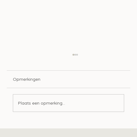
Opmerkingen
Plaats een opmerking...
Tien ontwikkelingen op het gebied van
lonen