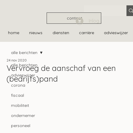
contact
Inloggen
home
nieuws
diensten
carrière
advieswijzer
alle berichten
24 nov 2020
alle berichten
Vervroeg de aanschaf van een
advieswijzer
(bedrijfs)pand
corona
fiscaal
mobiliteit
ondernemer
personeel