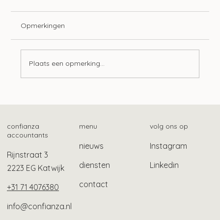
Opmerkingen
Plaats een opmerking...
Zo vind je het fiscale betalingskenmerk
confianza
menu
volg ons op
accountants
nieuws
Instagram
Rijnstraat 3
diensten
Linkedin
2223 EG Katwijk
contact
+31 71 4076380
info@confianza.nl