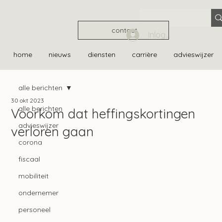
contact
Inloggen
home
nieuws
diensten
carrière
advieswijzer
alle berichten
30 okt 2023
alle berichten
Voorkom dat heffingskortingen
advieswijzer
verloren gaan
corona
fiscaal
mobiliteit
ondernemer
personeel