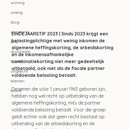
woning
overig
blog
vacatures
EINDEJAARSTIP 2023 | Sinds 2023 krijgt een 
belastingplichtige met weinig inkomen de 
btw
algemene heffingskorting, de arbeidskorting 
duurzaam
en de inkomensafhankelijke 
combinatiekorting niet meer gedeeltelijk 
home
uitbetaald, ook niet als de fiscale partner 
uitgelicht
voldoende belasting betaalt. 
klanten
Degenen die vóór 1 januari 1963 geboren zijn, 
box 3
hebben nog wel recht op uitbetaling van de 
algemene heffingskorting, mits de partner 
voldoende belasting betaalt. Voor die groep 
geldt echter ook dat geen recht bestaat op 
uitbetaling van de arbeidskorting en de 