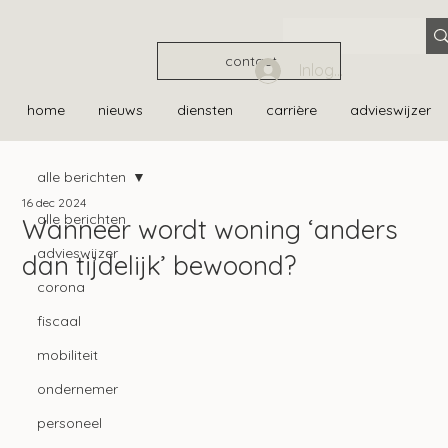
contact
Inloggen
home
nieuws
diensten
carrière
advieswijzer
alle berichten
16 dec 2024
alle berichten
Wanneer wordt woning ‘anders
advieswijzer
dan tijdelijk’ bewoond?
corona
fiscaal
mobiliteit
ondernemer
personeel