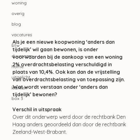
woning
overig
blog
vacatures
Als je een nieuwe koopwoning ‘anders dan 
btw
tijdelijk’ wil gaan bewonen, is onder 
duurzaam
voorwaarden bij de aankoop van een woning 
2% overdrachtsbelasting verschuldigd in 
home
plaats van 10,4%. Ook kan dan de vrijstelling 
uitgelicht
van overdrachtsbelasting van toepassing zijn. 
Wat wordt verstaan onder ‘anders dan 
klanten
tijdelijk’ bewonen?
box 3
Verschil in uitspraak
Over dit onderwerp werd door de rechtbank Den 
Haag anders geoordeeld dan door de rechtbank 
Zeeland-West-Brabant.