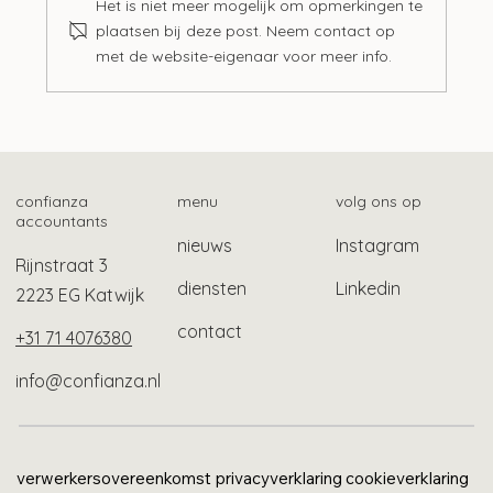
Het is niet meer mogelijk om opmerkingen te
plaatsen bij deze post. Neem contact op
met de website-eigenaar voor meer info.
Uitzendregeling: wie mogen wel in jouw
huis wonen?
confianza
menu
volg ons op
accountants
nieuws
Instagram
Rijnstraat 3
diensten
Linkedin
2223 EG Katwijk
contact
+31 71 4076380
info@confianza.nl
verwerkersovereenkomst
privacyverklaring
cookieverklaring