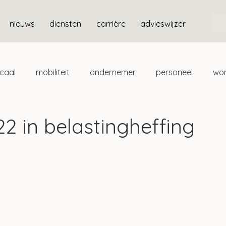
nieuws
diensten
carrière
advieswijzer
scaal
mobiliteit
ondernemer
personeel
wo
ten
box 3
2 in belastingheffing