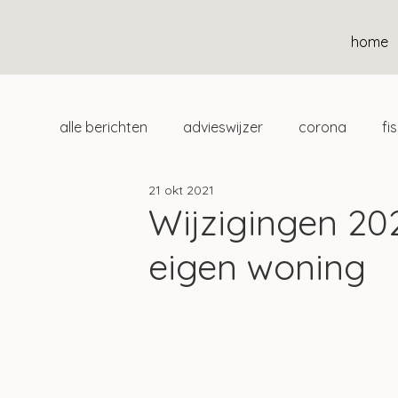
home
alle berichten
advieswijzer
corona
fi
21 okt 2021
duurzaam
home
uitgelicht
klan
Wijzigingen 202
eigen woning