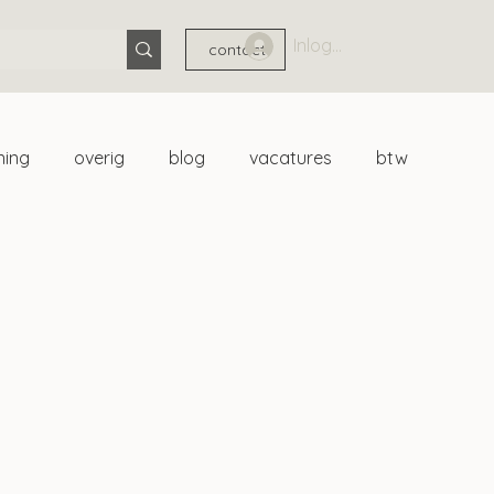
Inloggen
contact
ning
overig
blog
vacatures
btw