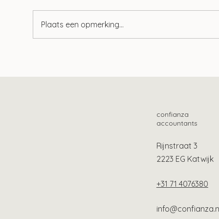
Plaats een opmerking...
Keuze woning bij duurzaam
Uit
gescheiden echtgenoten
wel
bepalend voor renteaftrek
confianza
accountants
Rijnstraat 3
2223 EG Katwijk
+31 71 4076380
info@confianza.n