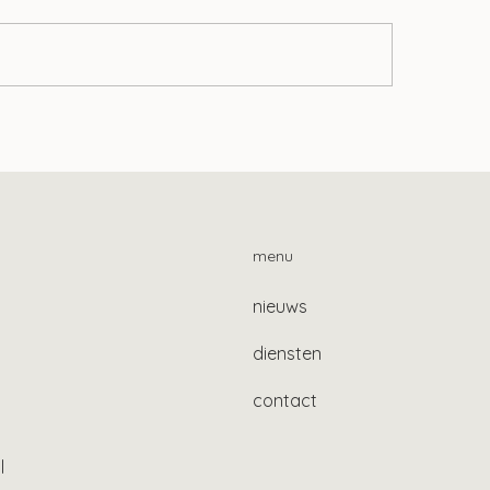
zendregeling: wie mogen
Meer duidelijkheid
 in jouw huis wonen?
servicekosten huu
menu
nieuws
diensten
contact
l