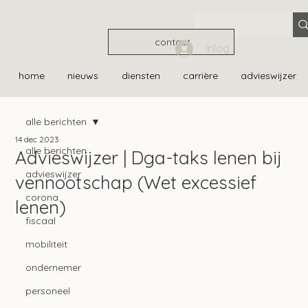
contact
Inloggen
home
nieuws
diensten
carrière
advieswijzer
alle berichten
14 dec 2023
alle berichten
Advieswijzer | Dga-taks lenen bij
advieswijzer
vennootschap (Wet excessief
corona
lenen)
fiscaal
mobiliteit
ondernemer
personeel