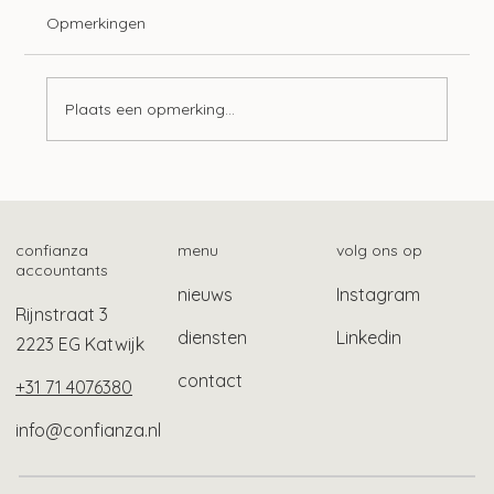
Opmerkingen
Plaats een opmerking...
Advieswijzer | Bedrijfsoverdracht
confianza
menu
volg ons op
accountants
nieuws
Instagram
Rijnstraat 3
diensten
Linkedin
2223 EG Katwijk
contact
+31 71 4076380
info@confianza.nl