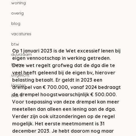
woning
overig
blog
vacatures
btw
Op 1 januari 2023 is de Wet excessief lenen bij 
duurzaam
eigen vennootschap in werking getreden. 
home
Deze wet regelt grofweg dat de dga die te 
veel heeft geleend bij de eigen bv, hierover 
uitgelicht
belasting betaalt. Er geldt in 2023 een 
klanten
drempel van € 700.000, vanaf 2024 bedraagt 
de drempel hoogstwaarschijnlijk € 500.000. 
box 3
Voor toepassing van deze drempel kan meer 
meetellen dan alleen een lening aan de dga. 
Verder zijn ook uitzonderingen op de regel 
mogelijk. Het eerste meetmoment is 31 
december 2023. Je hebt daarom nog maar 