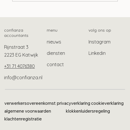
Samenwerking Belastingdienst en NSR
voor hulp bij schulden
confianza
menu
volg ons op
accountants
nieuws
Instagram
Rijnstraat 3
diensten
Linkedin
2223 EG Katwijk
contact
+31 71 4076380
info@confianza.nl
verwerkersovereenkomst
privacyverklaring
cookieverklaring
algemene voorwaarden
klokkenluidersregeling
klachtenregistratie