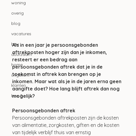
woning
overig
blog
vacatures
btw
Als in een jaar je persoonsgebonden 
aftrekposten hoger zijn dan je inkomen, 
duurzaam
resteert er een bedrag aan 
home
persoonsgebonden aftrek dat je in de 
toekomst in aftrek kan brengen op je 
uitgelicht
inkomen. Maar wat als je in de jaren erna geen 
klanten
aangifte doet? Hoe lang blijft aftrek dan nog 
mogelijk?
box 3
Persoonsgebonden aftrek
Persoonsgebonden aftrekposten zijn de kosten 
van alimentatie, zorgkosten, giften en de kosten 
van tijdelijk verblijf thuis van ernstig 