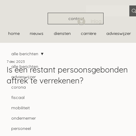
contact
Inloggen
home
nieuws
diensten
carrière
advieswijzer
alle berichten
7 dec 2023
alle berichten
Is een restant persoonsgebonden
advieswijzer
aftrek te verrekenen?
corona
fiscaal
mobiliteit
ondernemer
personeel