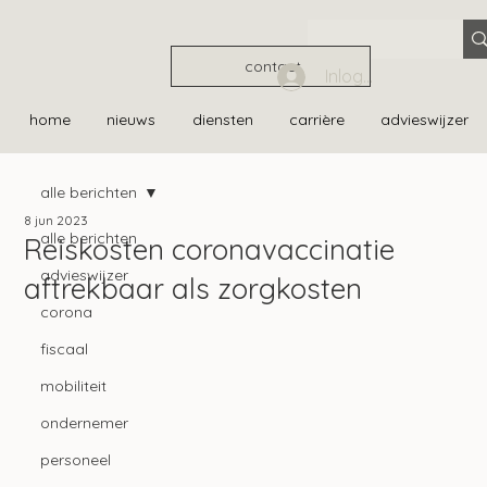
contact
Inloggen
home
nieuws
diensten
carrière
advieswijzer
alle berichten
8 jun 2023
alle berichten
Reiskosten coronavaccinatie
advieswijzer
aftrekbaar als zorgkosten
corona
fiscaal
mobiliteit
ondernemer
personeel