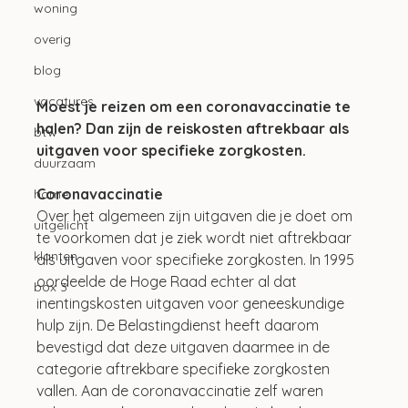
woning
overig
blog
vacatures
Moest je reizen om een coronavaccinatie te 
halen? Dan zijn de reiskosten aftrekbaar als 
btw
uitgaven voor specifieke zorgkosten.
duurzaam
Coronavaccinatie
home
Over het algemeen zijn uitgaven die je doet om 
uitgelicht
te voorkomen dat je ziek wordt niet aftrekbaar 
klanten
als uitgaven voor specifieke zorgkosten. In 1995 
oordeelde de Hoge Raad echter al dat 
box 3
inentingskosten uitgaven voor geneeskundige 
hulp zijn. De Belastingdienst heeft daarom 
bevestigd dat deze uitgaven daarmee in de 
categorie aftrekbare specifieke zorgkosten 
vallen. Aan de coronavaccinatie zelf waren 