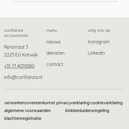
Zo vind je het fiscale betalingskenmerk
confianza
menu
volg ons op
accountants
nieuws
Instagram
Rijnstraat 3
diensten
Linkedin
2223 EG Katwijk
contact
+31 71 4076380
info@confianza.nl
verwerkersovereenkomst
privacyverklaring
cookieverklaring
algemene voorwaarden
klokkenluidersregeling
klachtenregistratie