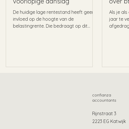
voorlopige aanslag
over b
De huidige lage rentestand heeft geen
Als je al
invloed op de hoogte van de
jaar te v
belastingrente. Die bedraagt op dit
afgedrage
moment 8% voor de...
Belasting
confianza
accountants
Rijnstraat 3
2223 EG Katwijk